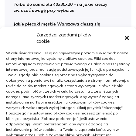
Torba do samolotu 40x30x20 – na jakie rzeczy
zwracać uwagę przy wyborze
Jakie plecaki męskie Warszawa cieszą się
zainteresowaniem wśród eleganckich Panów
Zarządzaj zgodami plików
cookie
Sanitarne instalacje w szpitalach – jak znaleźć
sprawdzoną firmę
W celu świadczenia usług na najwyższym poziomie w ramach naszej
strony internetowej korzystamy z plików cookies. Pliki cookies
Na co zwracać uwagę podczas szukania noclegów
umożliwiają nam zapewnienie prawidłowego działania naszej strony
nad morzem
internetowej oraz realizację podstawowych jej funkcji, a po uzyskaniu
Twojej zgody, pliki cookies są przez nas wykorzystywane do
dokonywania pomiarów i analiz korzystania ze strony internetowej, a
także do celów marketingowych. Strona wykorzystuje również pliki
cookies podmiotów trzecich w celu korzystania z zewnętrznych
narzędzi analitycznych i marketingowych. Aby wyrazić zgodę na
instalowanie na Twoim urządzeniu końcowym plików cookies
wszystkich wskazanych wyżej kategorii kliknij przycisk "Akceptuję".
Archiwalne
Poszczególne ustawienia plików cookies możesz zmieniać po
kliknięciu przycisku „Zobacz preferencje”. Jeśli ustawienia
Archiwalne
odpowiadają Twoim preferencjom, aby wyrazić zgodę na
instalowanie plików cookies na Twoim urządzeniu końcowym w
wybranym przez Ciebie zakresie kliknij przycisk "Akceptuję".