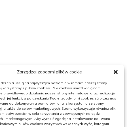
Zarządzaj zgodami plików cookie
adczenia usług na najwyższym poziomie w ramach naszej strony
j korzystamy z plików cookies. Pliki cookies umożliwiają nam
 prawidłowego działania naszej strony internetowej oraz realizację
h jej funkcji, a po uzyskaniu Twojej zgody, pliki cookies są przez nas
wane do dokonywania pomiarów i analiz korzystania ze strony
j, a także do celów marketingowych. Strona wykorzystuje również pliki
miotów trzecich w celu korzystania z zewnętrznych narzędzi
ch i marketingowych. Aby wyrazić zgodę na instalowanie na Twoim
 końcowym plików cookies wszystkich wskazanych wyżej kategorii