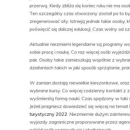
przerwą. Kiedy zbliża się koniec roku nie ma os
Ten szczególny czas stworzony został po to b
zregenerować siły. Istnieją jednak takie osoby,
poświęcić się dalszej edukacji. Czas wolny od s
Aktualnie niezmierni legendarne są programy 
sobie pracę i naukę. Co raz więcej osób wyjeżd
pair. Osoby takie zamieszkują wspólnie z wybr
działaniach takich w jaki sposób sprzątanie, pran
W zamian dostają niewielkie kieszonkowe, oraz
wybrane kursy. Co więcej codzienny kontakt z 
wyśmienitą formą nauki. Czas spędzony w taki 
Jeżeli pragniesz dowiedzieć się więcej na temat
turystyczny 2022
. Niezmiernie dużym zaintere
wyjazdy zagraniczne proponowane przez agencj
wśród osób uczących się i studiujących.