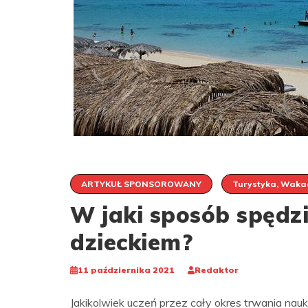
ARTYKUŁ SPONSOROWANY
Turystyka, Waka
W jaki sposób spędz
dzieckiem?
11 października 2021
Redaktor
Jakikolwiek uczeń przez cały okres trwania nau