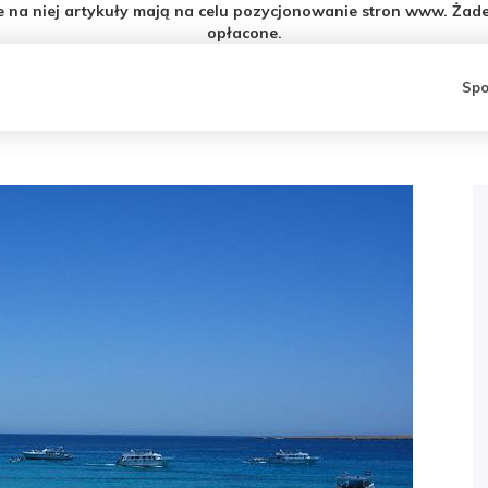
e na niej artykuły mają na celu pozycjonowanie stron www. Żade
opłacone.
Spo