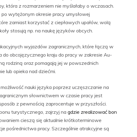
oby, która z rozmarzeniem nie myślałaby o wczasach.
y po wytężonym okresie pracy umysłowej
 które zamiast korzystać z ciepławych upałów, wolą
zkoły stosują np. na naukę języków obcych.
wakacyjnych wyjazdów zagranicznych, które łączą w
ża do obcojęzycznego kraju do pracy w zakresie Au-
aną rodziną oraz pomagają jej w powszednich
ie lub opieka nad dziećmi.
 możliwość nauki języka poprzez uczęszczanie na
zagranicznym słownictwem w czasie pracy jest
sposób z pewnością zaprocentuje w przyszłości.
 bonu turystycznego, zajrzyj na
gdzie zrealizować bon
sowaniem cieszą się aktualnie krótkoterminowe
e pośrednictwa pracy. Szczególnie atrakcyjne są