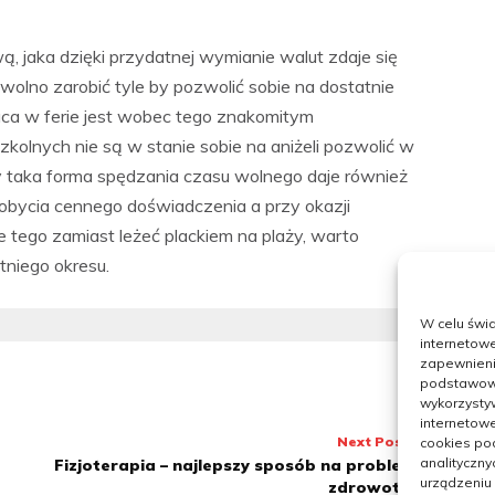
 jaka dzięki przydatnej wymianie walut zdaje się
wolno zarobić tyle by pozwolić sobie na dostatnie
raca w ferie jest wobec tego znakomitym
zkolnych nie są w stanie sobie na aniżeli pozwolić w
zy taka forma spędzania czasu wolnego daje również
obycia cennego doświadczenia a przy okazji
tego zamiast leżeć plackiem na plaży, warto
tniego okresu.
W celu świ
internetowe
zapewnienie
podstawowyc
wykorzysty
internetowe
Next Post
cookies pod
analityczny
Fizjoterapia – najlepszy sposób na problemy
urządzeniu
zdrowotne.