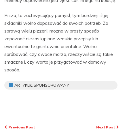
Niekiedy odpowiednio jest zjeść coś innego na kolację.
Pizza, to zachwycający pomysł, tym bardziej, iż jej
składniki wolno dopasować do swoich potrzeb. Za
sprawą wielu pizzerii, można w prosty sposób
zapoznać niezastąpione włoskie przepisy lub
ewentualnie te gruntownie orientalne. Wolno
spróbować, czy owoce morza, rzeczywiście są takie
smaczne i, czy warto je przygotować w domowy
sposób.
ARTYKUŁ SPONSOROWANY
Nawigacja
Previous Post
Next Post