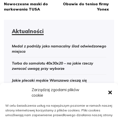
Nowoczesne maski do
Obuwie do tenisa firmy
wpisu
nurkowania TUSA
Yonex
Aktualności
Medal z podróży jako namacalny ślad odwiedzonego
miejsca
Torba do samolotu 40x30x20 – na jakie rzeczy
zwracać uwagę przy wyborze
Jakie plecaki męskie Warszawa cieszą się
zainteresowaniem wśród eleganckich Panów
Zarządzaj zgodami plików
cookie
Sanitarne instalacje w szpitalach – jak znaleźć
sprawdzoną firmę
W celu świadczenia usług na najwyższym poziomie w ramach naszej
strony internetowej korzystamy z plików cookies. Pliki cookies
Na co zwracać uwagę podczas szukania noclegów
umożliwiają nam zapewnienie prawidłowego działania naszej strony