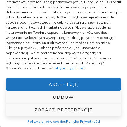
nad morzem
internetowej oraz realizację podstawowych jej funkcji, a po uzyskaniu
Twojej zgody, pliki cookies są przez nas wykorzystywane do
dokonywania pomiarów i analiz korzystania ze strony internetowej, a
także do celów marketingowych. Strona wykorzystuje również pliki
cookies podmiotów trzecich w celu korzystania z zewnętrznych
narzędzi analitycznych i marketingowych. Aby wyrazić zgodę na
instalowanie na Twoim urządzeniu końcowym plików cookies
wszystkich wskazanych wyżej kategorii kliknij przycisk "Akceptuję".
Archiwalne
Poszczególne ustawienia plików cookies możesz zmieniać po
kliknięciu przycisku „Zobacz preferencje”. Jeśli ustawienia
Archiwalne
odpowiadają Twoim preferencjom, aby wyrazić zgodę na
instalowanie plików cookies na Twoim urządzeniu końcowym w
wybranym przez Ciebie zakresie kliknij przycisk "Akceptuję".
Szczegółowe znajdziesz w
Polityce prywatności
.
AKCEPTUJĘ
POLITYKA PRYWATNOŚCI
ODMÓW
ZOBACZ PREFERENCJE
© Aktywność Mau. All rights reserved.
Theme by
MOOZ Themes
Powered by
WordPress
Polityka plików cookies
Polityka Prywatności